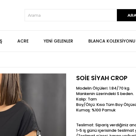
Ş
ACRE
YENİ GELENLER
BLANCA KOLEKSİYONU
SOİE SİYAH CROP
Modelin Ölçüleri: 1.84/70 kg.
Mankenin üzerindeki S beden.
Kalıp: Tam
Boy/Ölçü: Kısa Tüm Boy Ölçüs
Kumaş: %100 Pamuk
Teslimat: Sipariş verdiğiniz a
1-5 iş günü içerisinde teslima
(Teslimat süresi, kargo yoğunl