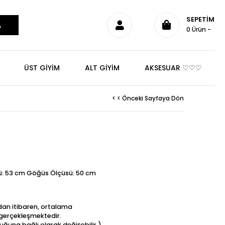
SEPETIM
0
Ürün
ÜST GİYİM
ALT GİYİM
AKSESUAR ♡♡♡
< < Önceki Sayfaya Dön
ü: 53 cm Göğüs Ölçüsü: 50 cm
ndan itibaren, ortalama
t gerçekleşmektedir.
uğuna bağlı olarak değişebilir.)