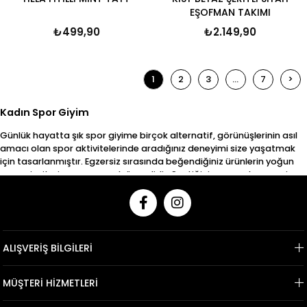
EŞOFMAN TAKIMI
₺499,90
₺2.149,90
1
2
3
...
7
>
Kadın Spor Giyim
Günlük hayatta şık spor giyime birçok alternatif, görünüşlerinin asıl
amacı olan spor aktivitelerinde aradığınız deneyimi size yaşatmak
için tasarlanmıştır. Egzersiz sırasında beğendiğiniz ürünlerin yoğun
egzersiz ritmine uyması çok önemlidir. Seçtiğiniz seçenek egzersiz
sırasında sizi daha yavaş hareket etmeye zorlayacaksa
performansınız düşebilir ve kendinizi rahatsız hissedebilirsiniz.
Özellikle profesyonel sporlarda zamana karşı yarışan kullanıcılar için
doğru kıyafet seçimi oldukça önemli bir yere sahiptir. Sadece vücut
yapınıza uygun ürünleri seçerek zamanınızı en iyi şekilde
ALIŞVERİŞ BİLGİLERİ
değerlendirebilir, egzersiz keyfinizi ikiye katlayabilir ve daha hızlı
egzersiz yapmanızı sağlayabilirsiniz.
MÜŞTERİ HİZMETLERİ
Egzersiz için tercih edilen kıyafetler de yapacağınız