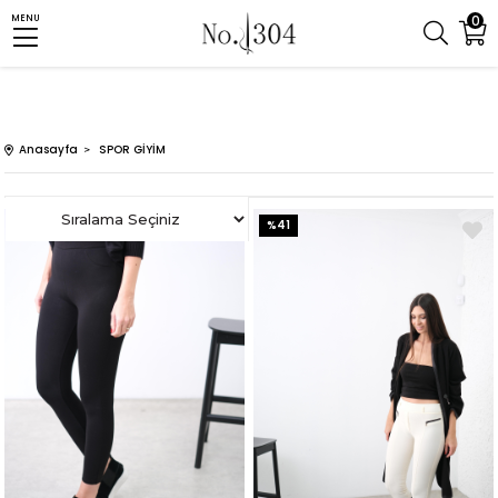
0
MENU
Anasayfa
SPOR GİYİM
%41