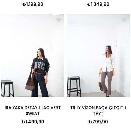
₺1.199,90
₺1.349,90
İRA YAKA DETAYLI LACİVERT
TRİLY VİZON PAÇA ÇITÇITLI
SWEAT
TAYT
₺1.499,90
₺799,90