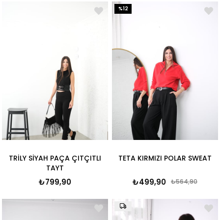
%12
TRİLY SİYAH PAÇA ÇITÇITLI
TETA KIRMIZI POLAR SWEAT
TAYT
₺799,90
₺499,90
₺564,90