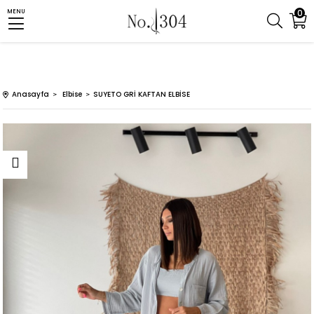
0
MENU
Anasayfa
Elbise
SUYETO GRİ KAFTAN ELBİSE