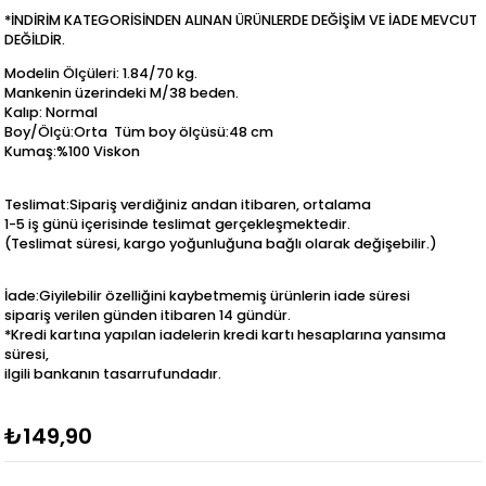
*İNDİRİM KATEGORİSİNDEN ALINAN ÜRÜNLERDE DEĞİŞİM VE İADE MEVCUT
DEĞİLDİR.
Modelin Ölçüleri: 1.84/70 kg.
Mankenin üzerindeki M/38 beden.
Kalıp: Normal
Boy/Ölçü:Orta Tüm boy ölçüsü:48 cm
Kumaş:%100 Viskon
Teslimat:Sipariş verdiğiniz andan itibaren, ortalama
1-5 iş günü içerisinde teslimat gerçekleşmektedir.
(Teslimat süresi, kargo yoğunluğuna bağlı olarak değişebilir.)
İade:Giyilebilir özelliğini kaybetmemiş ürünlerin iade süresi
sipariş verilen günden itibaren 14 gündür.
*Kredi kartına yapılan iadelerin kredi kartı hesaplarına yansıma
süresi,
ilgili bankanın tasarrufundadır.
₺149,90