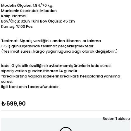
Modelin Ölçüleri: 1.84/70 kg.
Mankenin üzerindeki M beden.
Kalıp: Normal
Boy/Ölçü: Uzun Tüm Boy Ölçüsü: 45 cm
Kumaş: %100 Pes
Teslimat: Sipariş verdiğiniz andan itibaren, ortalama
1-5 iş günü içerisinde teslimat gerçekleşmektedir.
(Teslimat süresi, kargo yoğunluğuna bağlı olarak değişebilir.)
İade: Giyilebilir özelliğini kaybetmemiş ürünlerin iade süresi
sipariş verilen günden itibaren 14 gündür.
*Kredi kartına yapılan iadelerin kredi kartı hesaplarına yansıma
süresi,
ilgili bankanın tasarrufundadır.
₺599,90
Beden Tablosu