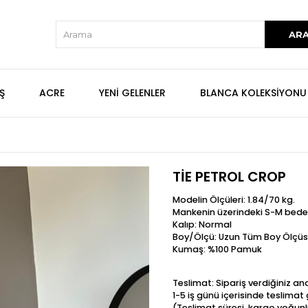
Ş
ACRE
YENİ GELENLER
BLANCA KOLEKSİYONU
TİE PETROL CROP
Modelin Ölçüleri: 1.84/70 kg.
Mankenin üzerindeki S-M bede
Kalıp: Normal
Boy/Ölçü: Uzun Tüm Boy Ölçüs
Kumaş: %100 Pamuk
Teslimat: Sipariş verdiğiniz a
1-5 iş günü içerisinde teslima
(Teslimat süresi, kargo yoğunl