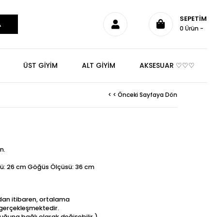
SEPETIM
0
Ürün
ÜST GİYİM
ALT GİYİM
AKSESUAR ♡♡♡
< < Önceki Sayfaya Dön
n.
ü: 26 cm Göğüs Ölçüsü: 36 cm
ndan itibaren, ortalama
t gerçekleşmektedir.
uğuna bağlı olarak değişebilir.)