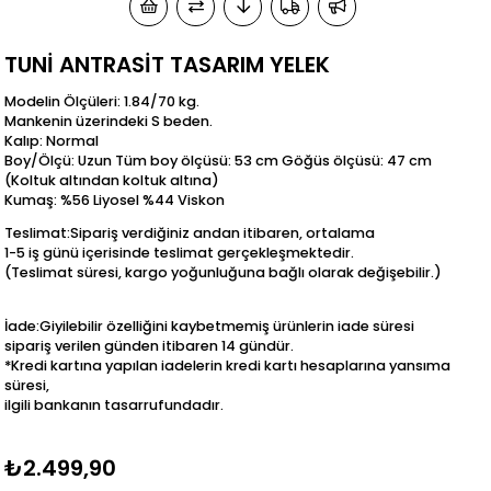
TUNİ ANTRASİT TASARIM YELEK
Modelin Ölçüleri: 1.84/70 kg.
Mankenin üzerindeki S beden.
Kalıp: Normal
Boy/Ölçü: Uzun Tüm boy ölçüsü: 53 cm Göğüs ölçüsü: 47 cm
(Koltuk altından koltuk altına)
Kumaş: %56 Liyosel %44 Viskon
Teslimat:Sipariş verdiğiniz andan itibaren, ortalama
1-5 iş günü içerisinde teslimat gerçekleşmektedir.
(Teslimat süresi, kargo yoğunluğuna bağlı olarak değişebilir.)
İade:Giyilebilir özelliğini kaybetmemiş ürünlerin iade süresi
sipariş verilen günden itibaren 14 gündür.
*Kredi kartına yapılan iadelerin kredi kartı hesaplarına yansıma
süresi,
ilgili bankanın tasarrufundadır.
₺2.499,90