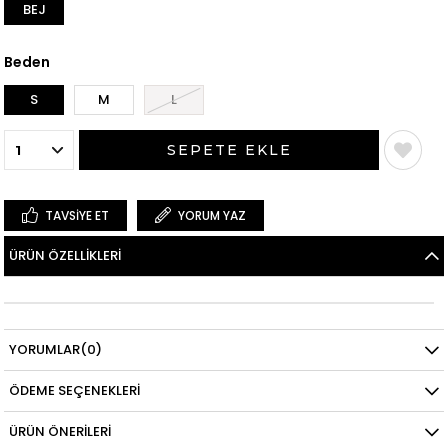
BEJ
Beden
S
M
L
TAVSIYE ET
YORUM YAZ
ÜRÜN ÖZELLIKLERI
YORUMLAR
(0)
ÖDEME SEÇENEKLERI
ÜRÜN ÖNERILERI