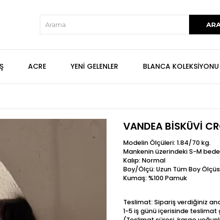
Ş
ACRE
YENİ GELENLER
BLANCA KOLEKSİYONU
VANDEA BİSKÜVİ C
Modelin Ölçüleri: 1.84/70 kg.
Mankenin üzerindeki S-M bede
Kalıp: Normal
Boy/Ölçü: Uzun Tüm Boy Ölçü
Kumaş: %100 Pamuk
Teslimat: Sipariş verdiğiniz a
1-5 iş günü içerisinde teslima
(Teslimat süresi, kargo yoğunl