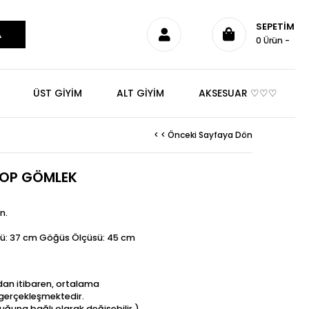
SEPETIM
0
Ürün
ÜST GİYİM
ALT GİYİM
AKSESUAR ♡♡♡
< < Önceki Sayfaya Dön
ROP GÖMLEK
n.
sü: 37 cm Göğüs Ölçüsü: 45 cm
ndan itibaren, ortalama
t gerçekleşmektedir.
uğuna bağlı olarak değişebilir.)