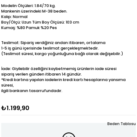
Modelin Ölçüleri: 1.84/70 kg.
Mankenin üzerindeki M-38 beden.
Kalıp: Normal
Boy/Ölçü: Uzun Tüm Boy Ölçüsü: 103 cm
Kumaş: %80 Pamuk %20 Pes
Teslimat: Sipariş verdiğiniz andan itibaren, ortalama
1-5 iş günü içerisinde teslimat gerçekleşmektedir.
(Teslimat süresi, kargo yoğunluğuna bağlı olarak değişebilir.)
İade: Giyilebilir özelliğini kaybetmemiş ürünlerin iade süresi
sipariş verilen günden itibaren 14 gündür.
*Kredi kartına yapılan iadelerin kredi kartı hesaplarına yansıma
süresi,
ilgili bankanın tasarrufundadır.
₺1.199,90
Beden Tablosu