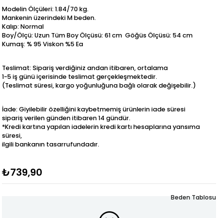
Modelin Ölçüleri: 1.84/70 kg.
Mankenin üzerindeki M beden.
Kalıp: Normal
Boy/Ölçü: Uzun Tüm Boy Ölçüsü: 61 cm Göğüs Ölçüsü: 54 cm
Kumaş: % 95 Viskon %5 Ea
Teslimat: Sipariş verdiğiniz andan itibaren, ortalama
1-5 iş günü içerisinde teslimat gerçekleşmektedir.
(Teslimat süresi, kargo yoğunluğuna bağlı olarak değişebilir.)
İade: Giyilebilir özelliğini kaybetmemiş ürünlerin iade süresi
sipariş verilen günden itibaren 14 gündür.
*Kredi kartına yapılan iadelerin kredi kartı hesaplarına yansıma
süresi,
ilgili bankanın tasarrufundadır.
₺739,90
Beden Tablosu